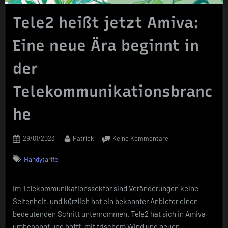
Tele2 heißt jetzt Amiva:
Eine neue Ära beginnt in
der
Telekommunikationsbranc
he
Posted
By
zu
29/01/2023
Patrick
Keine Kommentare
on
Tele2
Handytarife
heißt
jetzt
Amiva:
Im Telekommunikationssektor sind Veränderungen keine
Eine
Seltenheit, und kürzlich hat ein bekannter Anbieter einen
neue
Ära
bedeutenden Schritt unternommen. Tele2 hat sich in Amiva
beginnt
umbenannt und hofft, mit frischem Wind und neuen