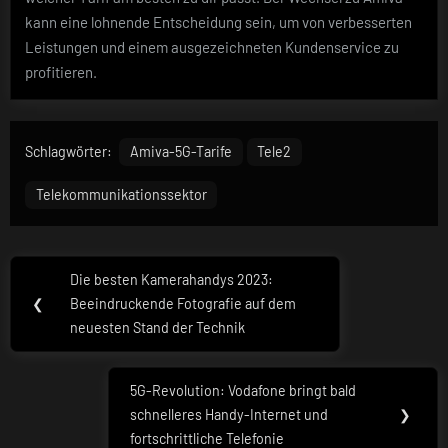
kann eine lohnende Entscheidung sein, um von verbesserten
Leistungen und einem ausgezeichneten Kundenservice zu
profitieren.
Schlagwörter:
Amiva-5G-Tarife
Tele2
Telekommunikationssektor
Beitragsnavigation
Die besten Kamerahandys 2023:
Previous
❮
Beeindruckende Fotografie auf dem
Post:
neuesten Stand der Technik
5G-Revolution: Vodafone bringt bald
Next
schnelleres Handy-Internet und
❯
Post:
fortschrittliche Telefonie