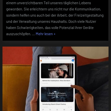
um
einem unverzichtbaren Teil unseres täglichen Lebens
das
geworden. Sie erleichtern uns nicht nur die Kommunikation,
tägliche
sondern helfen uns auch bei der Arbeit, der Freizeitgestaltung
Nutzungserle
und der Verwaltung unseres Haushalts. Doch viele Nutzer
zu
haben Schwierigkeiten, das volle Potenzial ihrer Geräte
verbessern
„Wie
auszuschöpfen. …
Mehr lesen
»
man
seine
intelligenten
Geräte
optimiert,
um
das
tägliche
Nutzungserlebnis
zu
verbessern“