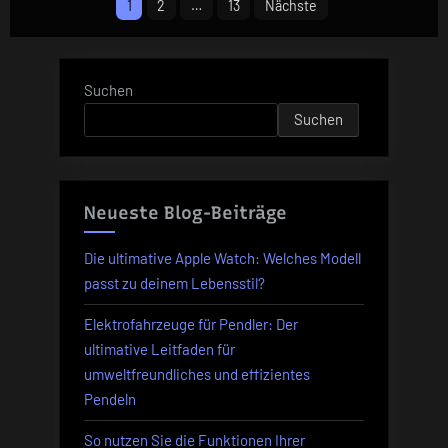
1
2
…
13
Nächste
die
der
du
Beiträge
unbedingt
Suchen
kennen
Suchen
musst“
Neueste Blog-Beiträge
Die ultimative Apple Watch: Welches Modell
passt zu deinem Lebensstil?
Elektrofahrzeuge für Pendler: Der
ultimative Leitfaden für
umweltfreundliches und effizientes
Pendeln
So nutzen Sie die Funktionen Ihrer