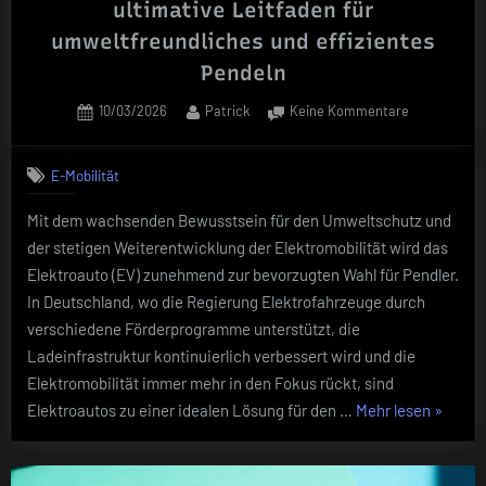
ultimative Leitfaden für
umweltfreundliches und effizientes
Pendeln
Posted
By
zu
10/03/2026
Patrick
Keine Kommentare
on
Elektrofahr
für
E-Mobilität
Pendler:
Der
Mit dem wachsenden Bewusstsein für den Umweltschutz und
ultimative
der stetigen Weiterentwicklung der Elektromobilität wird das
Leitfaden
für
Elektroauto (EV) zunehmend zur bevorzugten Wahl für Pendler.
umweltfreun
In Deutschland, wo die Regierung Elektrofahrzeuge durch
und
verschiedene Förderprogramme unterstützt, die
effizientes
Ladeinfrastruktur kontinuierlich verbessert wird und die
Pendeln
Elektromobilität immer mehr in den Fokus rückt, sind
„Elektr
Elektroautos zu einer idealen Lösung für den …
Mehr lesen
»
für
Pendler