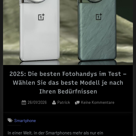
maximal
aus“
2025: Die besten Fotohandys im Test –
Wählen Sie das beste Modell je nach
Ihren Bedürfnissen
Posted
By
zu
26/01/2026
Patrick
Keine Kommentare
on
2025:
Die
Smartphone
besten
Fotohandys
In einer Welt, in der Smartphones mehr als nur ein
im