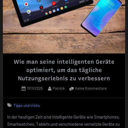
Wie man seine intelligenten Geräte
optimiert, um das tägliche
Nutzungserlebnis zu verbessern
Posted
By
zu
17/11/2025
Patrick
Keine Kommentare
on
Wie
man
Tipps und tricks
seine
intelligenten
In der heutigen Zeit sind intelligente Geräte wie Smartphones,
Geräte
Smartwatches, Tablets und verschiedene vernetzte Geräte zu
optimiert,