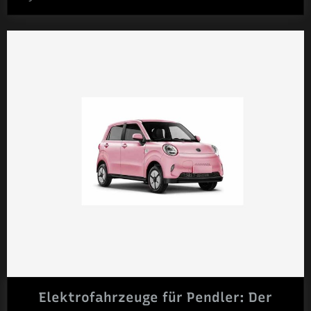
ultimative
Apple
Watch:
Welches
Modell
passt
zu
deinem
Lebensstil
Elektrofahrzeuge für Pendler: Der