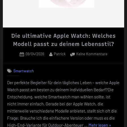
Die ultimative Apple Watch: Welches
Modell passt zu deinem Lebensstil?
Posted
By
zu
09/04/2026
Patrick
Keine Kommentare
on
Die
ultimative
Smartwatch
Apple
Watch:
Der perfekte Begleiter für dein tägliches Leben – welche Apple
Welches
Watch passt am besten zu deinem individuellen Bedarf?Die
Modell
passt
Entscheidung, welche Smartwatch man wählen sollte, ist
zu
nicht immer einfach. Gerade bei der Apple Watch, die
deinem
mittlerweile verschiedene Modelle anbietet, stellt sich oft die
Lebensstil?
Frage: Brauche ich die einfachere Version oder muss es die
„Die
High-End-Variante für Outdoor-Abenteuer …
Mehr lesen
»