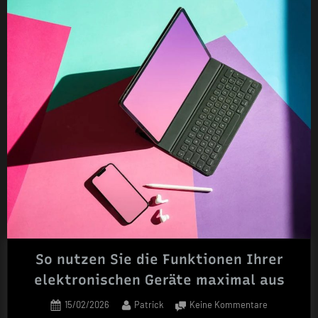
Der
ultimati
Leitfad
für
umweltf
und
effizien
Pendeln
So nutzen Sie die Funktionen Ihrer
elektronischen Geräte maximal aus
Posted
By
zu
15/02/2026
Patrick
Keine Kommentare