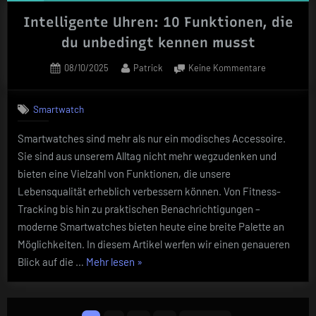
Intelligente Uhren: 10 Funktionen, die
du unbedingt kennen musst
Posted
By
zu
08/10/2025
Patrick
Keine Kommentare
on
Intelligente
Uhren:
Smartwatch
10
Funktionen,
Smartwatches sind mehr als nur ein modisches Accessoire.
die
Sie sind aus unserem Alltag nicht mehr wegzudenken und
du
unbedingt
bieten eine Vielzahl von Funktionen, die unsere
kennen
Lebensqualität erheblich verbessern können. Von Fitness-
musst
Tracking bis hin zu praktischen Benachrichtigungen –
moderne Smartwatches bieten heute eine breite Palette an
Möglichkeiten. In diesem Artikel werfen wir einen genaueren
„Intelligente
Blick auf die …
Mehr lesen
»
Uhren:
10
Seitennummerierung
Funktionen,