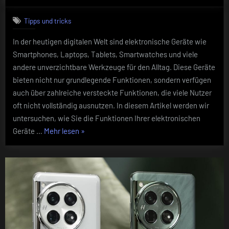
on
So
nutzen
Tipps und tricks
Sie
die
In der heutigen digitalen Welt sind elektronische Geräte wie
Funktionen
Smartphones, Laptops, Tablets, Smartwatches und viele
Ihrer
elektronisc
andere unverzichtbare Werkzeuge für den Alltag. Diese Geräte
Geräte
bieten nicht nur grundlegende Funktionen, sondern verfügen
maximal
auch über zahlreiche versteckte Funktionen, die viele Nutzer
aus
oft nicht vollständig ausnutzen. In diesem Artikel werden wir
untersuchen, wie Sie die Funktionen Ihrer elektronischen
„So
Geräte …
Mehr lesen
»
nutzen
Sie
die
Funktionen
Ihrer
elektronischen
Geräte