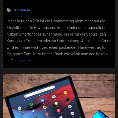
man
Handytarife
den
richtigen
In der heutigen Zeit ist ein Handyvertrag nicht mehr nur ein
Handyvertra
Einzelthema für Erwachsene. Auch Kinder und Jugendliche
für
die
nutzen Smartphones zunehmend, sei es für die Schule, den
Familie
Kontakt zu Freunden oder zur Unterhaltung. Aus diesem Grund
auswählt
wird es immer wichtiger, einen passenden Handyvertrag für
die ganze Familie zu finden. Doch wie wählt man den besten
„Wie
…
Mehr lesen
»
man
den
richtigen
Handyvertrag
für
die
Familie
auswählt“