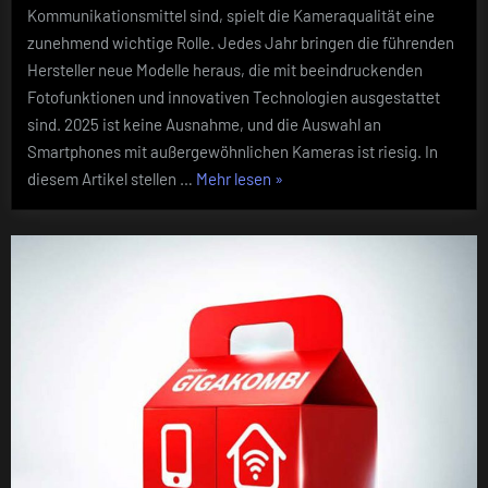
Kommunikationsmittel sind, spielt die Kameraqualität eine
Test
–
zunehmend wichtige Rolle. Jedes Jahr bringen die führenden
Wählen
Hersteller neue Modelle heraus, die mit beeindruckenden
Sie
Fotofunktionen und innovativen Technologien ausgestattet
das
sind. 2025 ist keine Ausnahme, und die Auswahl an
beste
Smartphones mit außergewöhnlichen Kameras ist riesig. In
Modell
je
„2025:
diesem Artikel stellen …
Mehr lesen
»
nach
Die
Ihren
besten
Bedürfnisse
Fotohandys
im
Test
–
Wählen
Sie
das
beste
Modell