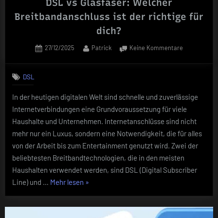
DSL vs Glasfaser: Welcher
Breitbandanschluss ist der richtige für
dich?
Posted
By
zu
27/12/2025
Patrick
Keine Kommentare
on
DSL
vs
DSL
Glasfaser:
Welcher
In der heutigen digitalen Welt sind schnelle und zuverlässige
Breitbandan
Internetverbindungen eine Grundvoraussetzung für viele
ist
der
Haushalte und Unternehmen. Internetanschlüsse sind nicht
richtige
mehr nur ein Luxus, sondern eine Notwendigkeit, die für alles
für
von der Arbeit bis zum Entertainment genutzt wird. Zwei der
dich?
beliebtesten Breitbandtechnologien, die in den meisten
Haushalten verwendet werden, sind DSL (Digital Subscriber
„DSL
Line) und …
Mehr lesen
»
vs
Glasfaser:
Welcher