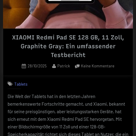
XIAOMI Redmi Pad SE 128 GB, 11 Zoll,
Graphite Gray: Ein umfassender
Testbericht
Posted
By
zu
28/10/2025
Patrick
Keine Kommentare
on
XIAOMI
Redmi
Tablets
Pad
SE
Die Welt der Tablets hat in den letzten Jahren
128
bemerkenswerte Fortschritte gemacht, und Xiaomi, bekannt
GB,
11
für seine preisgünstigen, aber leistungsstarken Geräte, hat
Zoll,
sich erneut mit dem Xiaomi Redmi Pad SE hervorgetan. Mit
Graphite
einer Bildschirmgröße von 11 Zoll und einer 128-GB-
Gray:
Speicherkapazität richtet sich dieses Tablet an Nutzer, die ein
Ein