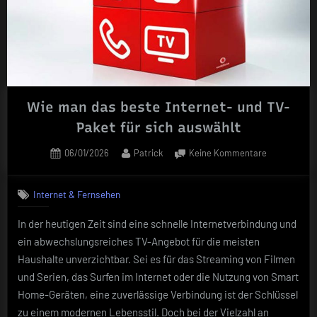
je
nach
Ihren
Bedürfnissen“
Wie man das beste Internet- und TV-
Paket für sich auswählt
Posted
By
zu
06/01/2026
Patrick
Keine Kommentare
on
Wie
man
Internet & Fernsehen
das
beste
In der heutigen Zeit sind eine schnelle Internetverbindung und
Internet-
ein abwechslungsreiches TV-Angebot für die meisten
und
TV-
Haushalte unverzichtbar. Sei es für das Streaming von Filmen
Paket
und Serien, das Surfen im Internet oder die Nutzung von Smart
für
Home-Geräten, eine zuverlässige Verbindung ist der Schlüssel
sich
zu einem modernen Lebensstil. Doch bei der Vielzahl an
auswählt