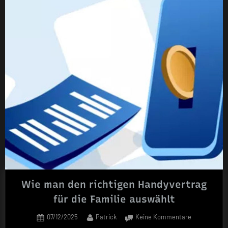
Breitbandanschluss
ist
der
richtige
für
dich?“
Wie man den richtigen Handyvertrag
für die Familie auswählt
Posted
By
zu
07/12/2025
Patrick
Keine Kommentare
on
Wie