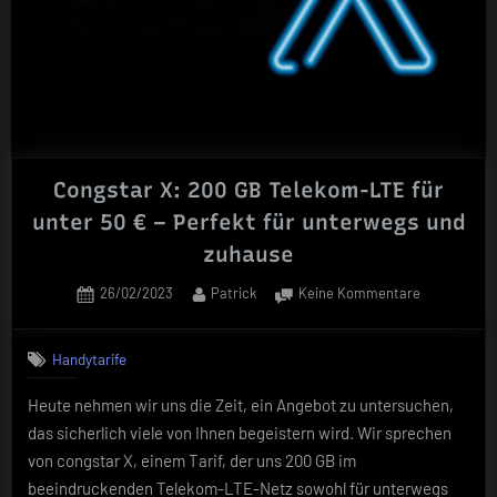
Congstar X: 200 GB Telekom-LTE für
unter 50 € – Perfekt für unterwegs und
zuhause
Posted
By
zu
26/02/2023
Patrick
Keine Kommentare
on
Congstar
X:
Handytarife
200
GB
Heute nehmen wir uns die Zeit, ein Angebot zu untersuchen,
Telekom-
das sicherlich viele von Ihnen begeistern wird. Wir sprechen
LTE
für
von congstar X, einem Tarif, der uns 200 GB im
unter
beeindruckenden Telekom-LTE-Netz sowohl für unterwegs