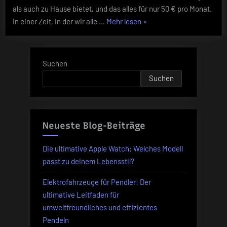
50
als auch zu Hause bietet, und das alles für nur 50 € pro Monat.
€
„Congstar
In einer Zeit, in der wir alle …
Mehr lesen
»
–
X:
Perfekt
für
200
unterwegs
GB
Suchen
und
Telekom-
zuhause
Suchen
LTE
für
unter
50
Neueste Blog-Beiträge
€
–
Die ultimative Apple Watch: Welches Modell
Perfekt
passt zu deinem Lebensstil?
für
Elektrofahrzeuge für Pendler: Der
unterwegs
ultimative Leitfaden für
und
umweltfreundliches und effizientes
zuhause“
Pendeln