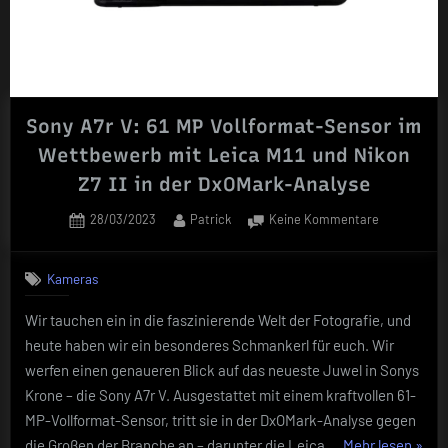
Sony A7r V: 61 MP Vollformat-Sensor im
Wettbewerb mit Leica M11 und Nikon
Z7 II in der DxOMark-Analyse
Posted
By
zu
28/03/2023
Patrick
Keine Kommentare
on
Sony
A7r
Kameras
V:
61
Wir tauchen ein in die faszinierende Welt der Fotografie, und
MP
heute haben wir ein besonderes Schmankerl für euch. Wir
Vollformat-
Sensor
werfen einen genaueren Blick auf das neueste Juwel in Sonys
im
Krone – die Sony A7r V. Ausgestattet mit einem kraftvollen 61-
Wettbewerb
MP-Vollformat-Sensor, tritt sie in der DxOMark-Analyse gegen
mit
„Sony
die Großen der Branche an – darunter die Leica …
Mehr lesen
»