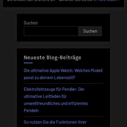
Leica
A7r
M11
und
V:
Nikon
61
Suchen
Z7
MP
II
Suchen
Vollf
in
Sens
der
DxOMark-
im
Analyse
Wett
Neueste Blog-Beiträge
mit
Leica
Die ultimative Apple Watch: Welches Modell
M11
passt zu deinem Lebensstil?
und
Elektrofahrzeuge für Pendler: Der
Niko
ultimative Leitfaden für
Z7
umweltfreundliches und effizientes
II
Pendeln
in
der
So nutzen Sie die Funktionen Ihrer
DxOM