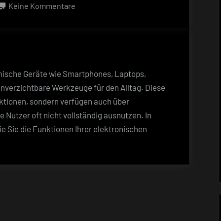
on
zu
Keine Kommentare
So
nutzen
Sie
die
Funktionen
ronische Geräte wie Smartphones, Laptops,
Ihrer
nverzichtbare Werkzeuge für den Alltag. Diese
elektronischen
ktionen, sondern verfügen auch über
Geräte
e Nutzer oft nicht vollständig ausnutzen. In
maximal
e Sie die Funktionen Ihrer elektronischen
aus