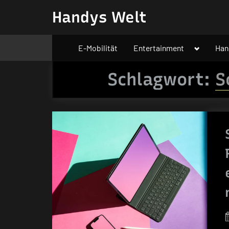
Skip
Handys Welt
to
content
Toggle
E-Mobilität
Entertainment
Han
sub-
menu
Schlagwort:
S