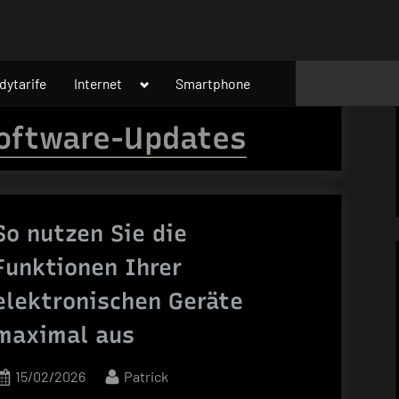
Toggle
dytarife
Internet
Smartphone
sub-
menu
oftware-Updates
So nutzen Sie die
Funktionen Ihrer
elektronischen Geräte
maximal aus
Posted
By
15/02/2026
Patrick