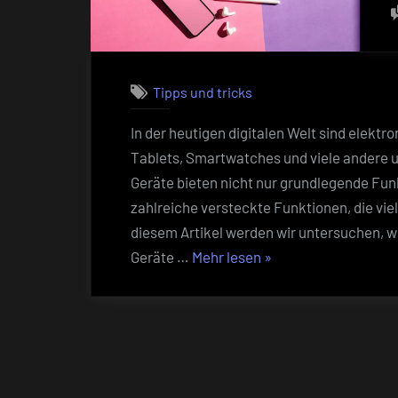
Tipps und tricks
In der heutigen digitalen Welt sind elekt
Tablets, Smartwatches und viele andere u
Geräte bieten nicht nur grundlegende Fun
zahlreiche versteckte Funktionen, die viel
diesem Artikel werden wir untersuchen, wi
„So
Geräte …
Mehr lesen
»
nutzen
Sie
die
Funktionen
Ihrer