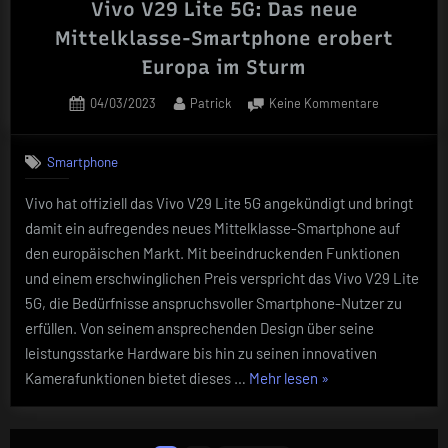
Vivo V29 Lite 5G: Das neue
Mittelklasse-Smartphone erobert
Europa im Sturm
Posted
By
zu
04/03/2023
Patrick
Keine Kommentare
on
Vivo
V29
Smartphone
Lite
5G:
Vivo hat offiziell das Vivo V29 Lite 5G angekündigt und bringt
Das
damit ein aufregendes neues Mittelklasse-Smartphone auf
neue
Mittelklasse
den europäischen Markt. Mit beeindruckenden Funktionen
Smartphone
und einem erschwinglichen Preis verspricht das Vivo V29 Lite
erobert
5G, die Bedürfnisse anspruchsvoller Smartphone-Nutzer zu
Europa
erfüllen. Von seinem ansprechenden Design über seine
im
leistungsstarke Hardware bis hin zu seinen innovativen
Sturm
„Vivo
Kamerafunktionen bietet dieses …
Mehr lesen
»
V29
Lite
Seitennummerierung