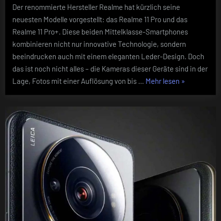
Der renommierte Hersteller Realme hat kürzlich seine
11
neuesten Modelle vorgestellt: das Realme 11 Pro und das
Pro
und
Realme 11 Pro+. Diese beiden Mittelklasse-Smartphones
Pro+
kombinieren nicht nur innovative Technologie, sondern
–
beeindrucken auch mit einem eleganten Leder-Design. Doch
200
das ist noch nicht alles – die Kameras dieser Geräte sind in der
MP
„Die
Lage, Fotos mit einer Auflösung von bis …
Mehr lesen
»
Fotos
im
Kamera-
schicken
Revolution:
Leder-
Realme
Design
11
Pro
und
Pro+
–
200
MP
Fotos