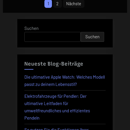
5G:
1
2
Nächste
Das
der
neue
Beiträge
Mittelklasse-
Suchen
Smartphone
Suchen
erobert
Europa
im
Sturm“
Neueste Blog-Beiträge
Die ultimative Apple Watch: Welches Modell
passt zu deinem Lebensstil?
Elektrofahrzeuge für Pendler: Der
ultimative Leitfaden für
umweltfreundliches und effizientes
Pendeln
So nutzen Sie die Funktionen Ihrer