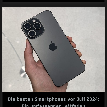
der
Akkulaufzeit
von
Smartphones:
Warum
entladen
sich
Smartphones
so
schnell?“
Die besten Smartphones vor Juli 2024:
Ein umfassender Leitfaden