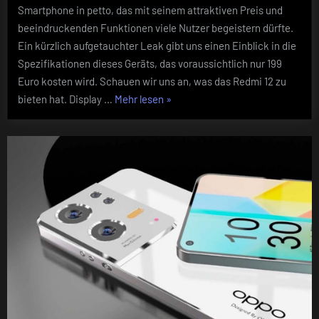
Smartphone in petto, das mit seinem attraktiven Preis und
Smartphone
von
beeindruckenden Funktionen viele Nutzer begeistern dürfte.
Xiaomi
Ein kürzlich aufgetauchter Leak gibt uns einen Einblick in die
mit
Spezifikationen dieses Geräts, das voraussichtlich nur 199
beeindruck
Euro kosten wird. Schauen wir uns an, was das Redmi 12 zu
Funktionen
„Redmi
bieten hat. Display …
Mehr lesen
»
12
Leak:
Erschwingliches
Mittelklasse-
Smartphone
von
Xiaomi
mit
beeindruckenden
Funktionen“