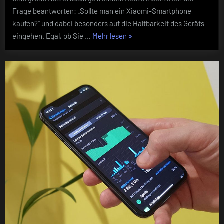
Vor-
Frage beantworten: „Sollte man ein Xiaomi-Smartphone
und
Nachteilen
kaufen?“ und dabei besonders auf die Haltbarkeit des Geräts
„Solltest
eingehen. Egal, ob Sie …
Mehr lesen
»
du
ein
Xiaomi-
Smartphone
kaufen?
Umfassender
Leitfaden
zu
den
Vor-
und
Nachteilen“