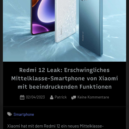
jetzt
in
Deutschland
mit
Trade-
In
Angebot
erhältlich“
Redmi 12 Leak: Erschwingliches
Mittelklasse-Smartphone von Xiaomi
mit beeindruckenden Funktionen
Posted
By
zu
02/04/2023
Patrick
Keine Kommentare
on
Redmi
12
Smartphone
Leak:
Erschwingli
Xiaomi hat mit dem Redmi 12 ein neues Mittelklasse-
Mittelklasse