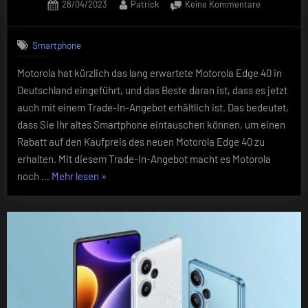
Posted
By
zu
28/04/2023
Patrick
Keine Kommentare
on
Innovation
trifft
Smartphone
auf
Wert:
Motorola hat kürzlich das lang erwartete Motorola Edge 40 in
Das
Deutschland eingeführt, und das Beste daran ist, dass es jetzt
Motorola
Edge
auch mit einem Trade-In-Angebot erhältlich ist. Das bedeutet,
40
dass Sie Ihr altes Smartphone eintauschen können, um einen
jetzt
Rabatt auf den Kaufpreis des neuen Motorola Edge 40 zu
in
erhalten. Mit diesem Trade-In-Angebot macht es Motorola
Deutschlan
„Innovation
noch …
Mehr lesen
»
mit
Trade-
trifft
In
auf
Angebot
Wert:
erhältlich
Das
Motorola
Edge
40