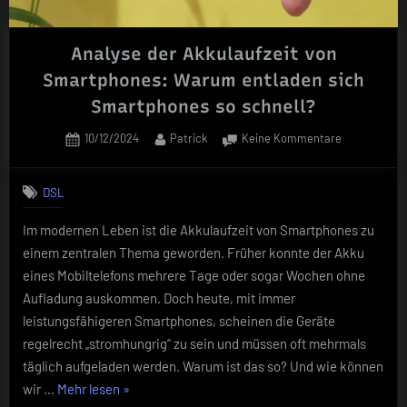
Analyse der Akkulaufzeit von
Smartphones: Warum entladen sich
Smartphones so schnell?
Posted
By
zu
10/12/2024
Patrick
Keine Kommentare
on
Analyse
der
DSL
Akkulaufzeit
von
Im modernen Leben ist die Akkulaufzeit von Smartphones zu
Smartphone
einem zentralen Thema geworden. Früher konnte der Akku
Warum
entladen
eines Mobiltelefons mehrere Tage oder sogar Wochen ohne
sich
Aufladung auskommen. Doch heute, mit immer
Smartphone
leistungsfähigeren Smartphones, scheinen die Geräte
so
regelrecht „stromhungrig“ zu sein und müssen oft mehrmals
schnell?
täglich aufgeladen werden. Warum ist das so? Und wie können
„Analyse
wir …
Mehr lesen
»