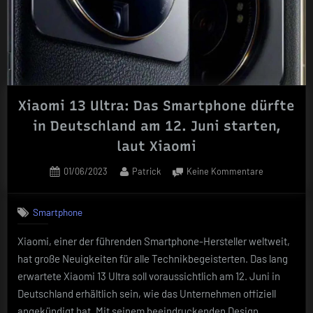
im
schicken
Leder-
Design“
Xiaomi 13 Ultra: Das Smartphone dürfte
in Deutschland am 12. Juni starten,
laut Xiaomi
Posted
By
zu
01/06/2023
Patrick
Keine Kommentare
on
Xiaomi
13
Smartphone
Ultra:
Das
Xiaomi, einer der führenden Smartphone-Hersteller weltweit,
Smartphone
hat große Neuigkeiten für alle Technikbegeisterten. Das lang
dürfte
in
erwartete Xiaomi 13 Ultra soll voraussichtlich am 12. Juni in
Deutschland
Deutschland erhältlich sein, wie das Unternehmen offiziell
am
angekündigt hat. Mit seinem beeindruckenden Design,