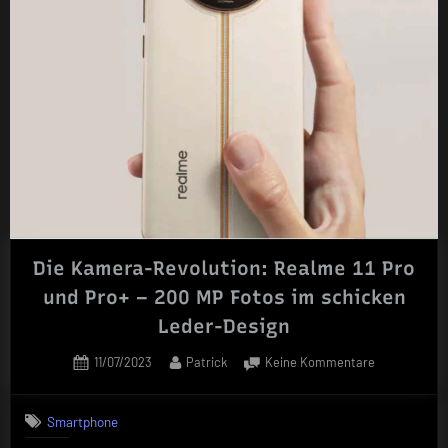
umfasse
Leitfade
Die Kamera-Revolution: Realme 11 Pro
und Pro+ – 200 MP Fotos im schicken
Leder-Design
Posted
By
zu
11/07/2023
Patrick
Keine Kommentare
on
Die
Kamera-
Smartphone
Revolution:
Realme