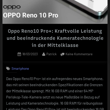
Oppo Reno10 Pro+: Kraftvolle Leistung
und beeindruckende Kameratechnologie
in der Mittelklasse
Posted
By
zu
18/03/2023
Patrick
Keine Kommentare
on
Oppo
Reno10
Smartphone
Pro+:
Kraftvolle
Das Oppo Reno10 Pro+ ist ein aufregendes neues Smartphone,
Leistung
das mit seinen beeindruckenden Spezifikationen die Grenzen
und
beeindrucke
der Mittelklasse sprengt. Mit 16 GB RAM und einer 64 MP
Kameratech
Periskop-Tele-Kamera setzt es neue Maßstäbe in Bezug auf
in
Leistung und Kameratechnologie. 16 GB RAM für reibungslose
der
Leistung Das Oppo Reno10 Pro+ ist mit beeindruckenden 16 GB