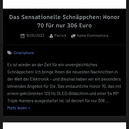
Das Sensationelle Schnäppchen: Honor
70 für nur 306 Euro
Posted
By
zu
16/05/2023
Patrick
Keine Kommentare
on
Das
Sensationell
Smartphone
Schnäppche
Honor
Es ist wieder an der Zeit für ein unvergleichliches
70
Schnäppchen! Ich bringe Ihnen die neuesten Nachrichten in
für
nur
der Welt der Elektronik – und diesmal haben wir ein besonders
306
lohnendes Angebot für Sie. Das erstaunliche Honor 70, das mit
Euro
einem gekrümmten 120 Hz OLED-Bildschirm und einer 54 MP
Triple-Kamera ausgestattet ist, ist derzeit für nur 306 …
„Das
Mehr lesen
»
Sensationelle
Schnäppchen:
Honor