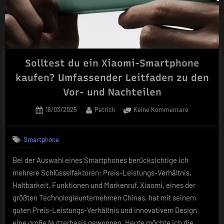
Solltest du ein Xiaomi-Smartphone
kaufen? Umfassender Leitfaden zu den
Vor- und Nachteilen
Posted
By
zu
18/03/2025
Patrick
Keine Kommentare
on
Solltest
du
Smartphone
ein
Xiaomi-
Bei der Auswahl eines Smartphones berücksichtige ich
Smartphone
mehrere Schlüsselfaktoren: Preis-Leistungs-Verhältnis,
kaufen?
Umfassende
Haltbarkeit, Funktionen und Markenruf. Xiaomi, eines der
Leitfaden
größten Technologieunternehmen Chinas, hat mit seinem
zu
guten Preis-Leistungs-Verhältnis und innovativem Design
den
eine große Nutzerbasis gewonnen. Heute möchte ich die