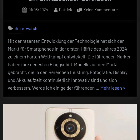
Posted
By
zu
01/08/2024
Patrick
Keine Kommentare
on
Die
besten
Smartwatch
Smartphone
vor
Mit der rasanten Entwicklung der Technologie hat sich der
Juli
Markt für Smartphones in der ersten Hälfte des Jahres 2024
2024:
Ein
zu einem harten Wettkampf entwickelt. Die führenden Marken
umfassende
haben ihre neuesten Flaggschiff-Modelle auf den Markt
Leitfaden
gebracht, die in den Bereichen Leistung, Fotografie, Display
und Akkulaufzeit kontinuierlich innovativ sind und sich
„Die
verbessern. Werde ich einige der führenden …
Mehr lesen
»
besten
Smartph
vor
Juli
2024:
Ein