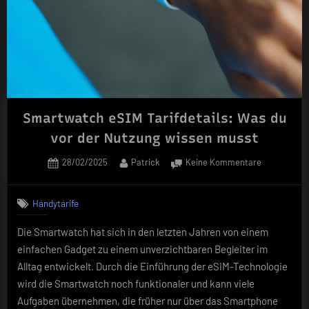
Smartwatch eSIM Tarifdetails: Was du
vor der Nutzung wissen musst
Posted
By
zu
28/02/2025
Patrick
Keine Kommentare
on
Smartwatch
eSIM
Handytarife
Tarifdetails:
Was
Die Smartwatch hat sich in den letzten Jahren von einem
du
einfachen Gadget zu einem unverzichtbaren Begleiter im
vor
der
Alltag entwickelt. Durch die Einführung der eSIM-Technologie
Nutzung
wird die Smartwatch noch funktionaler und kann viele
wissen
Aufgaben übernehmen, die früher nur über das Smartphone
musst