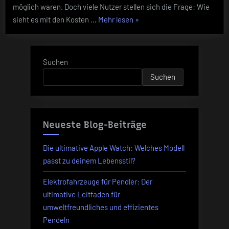
möglich waren. Doch viele Nutzer stellen sich die Frage: Wie
„Smartwatch
sieht es mit den Kosten …
Mehr lesen
»
eSIM
Tarifdetails:
Was
Suchen
du
Suchen
vor
der
Nutzung
wissen
Neueste Blog-Beiträge
musst“
Die ultimative Apple Watch: Welches Modell
passt zu deinem Lebensstil?
Elektrofahrzeuge für Pendler: Der
ultimative Leitfaden für
umweltfreundliches und effizientes
Pendeln