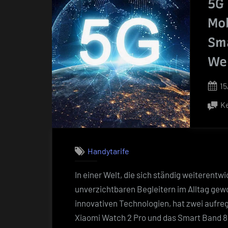
5G
Mob
Sm
We
P
15
o
K
Handytarife
In einer Welt, die sich ständig weiterentw
unverzichtbaren Begleitern im Alltag gew
innovativen Technologien, hat zwei aufre
Xiaomi Watch 2 Pro und das Smart Band 8.