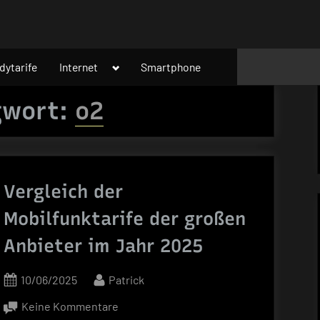
Toggle
dytarife
Internet
Smartphone
sub-
menu
gwort:
o2
Vergleich der
Mobilfunktarife der großen
Anbieter im Jahr 2025
Posted
By
10/06/2025
Patrick
on
zu
Keine Kommentare