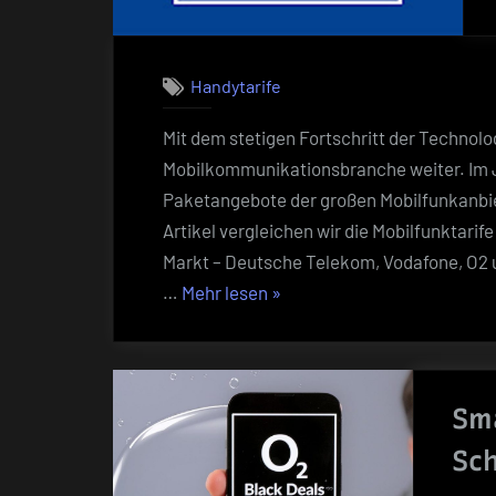
Handytarife
Mit dem stetigen Fortschritt der Technolo
Mobilkommunikationsbranche weiter. Im J
Paketangebote der großen Mobilfunkanbiet
Artikel vergleichen wir die Mobilfunktari
Markt – Deutsche Telekom, Vodafone, O2 u
„Vergleich
…
Mehr lesen
»
der
Mobilfunktarife
der
Sm
großen
Anbieter
Sch
im