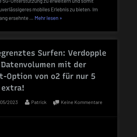
e 5G-Unterstützung zu erweitern und somit
und
verlässigeres mobiles Erlebnis zu bieten. Im
mehr
„o2
 lang ersehnte …
Mehr lesen
»
Möglichkeiten
Prepaid
ab
mit
Juni
5G-
2023!
grenztes Surfen: Verdopple
Revolution:
Schneller
 Datenvolumen mit der
surfen
t-Option von o2 für nur 5
und
mehr
 extra!
Möglichkeiten
sted
By
zu
/05/2023
Patrick
Keine Kommentare
ab
Unbegrenztes
Juni
Surfen:
2023!“
Verdopple
dein