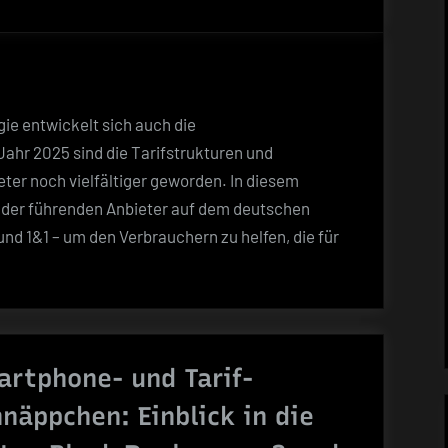
Vergleich
der
Mobilfunktarife
der
großen
gie entwickelt sich auch die
Anbieter
ahr 2025 sind die Tarifstrukturen und
im
er noch vielfältiger geworden. In diesem
Jahr
fe der führenden Anbieter auf dem deutschen
2025
nd 1&1 – um den Verbrauchern zu helfen, die für
artphone- und Tarif-
näppchen: Einblick in die