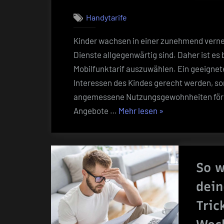
nur
Handytarife
5
Euro
Kinder wachsen in einer zunehmend vernetz
extra!“
Dienste allgegenwärtig sind. Daher ist es
Mobilfunktarif auszuwählen. Ein geeignete
Interessen des Kindes gerecht werden, so
angemessene Nutzungsgewohnheiten förde
„Handytarife
Angebote …
Mehr lesen
»
Für
Kinder
–
So w
Die
Top-
dein
Tipps
Tric
Und
Besten