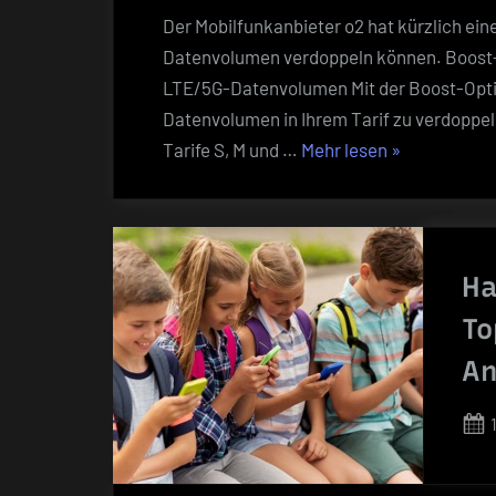
Der Mobilfunkanbieter o2 hat kürzlich eine
Datenvolumen verdoppeln können. Boost-Op
LTE/5G-Datenvolumen Mit der Boost-Optio
Datenvolumen in Ihrem Tarif zu verdoppeln
„Unbegrenzte
Tarife S, M und …
Mehr lesen
»
Surfen:
Verdopple
dein
Datenvolume
Ha
mit
To
der
Boost-
An
Option
von
o2
für