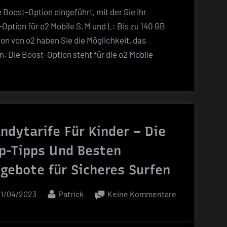
Datenvolumen
 Boost-Option eingeführt, mit der Sie Ihr
mit
tion für o2 Mobile S, M und L: Bis zu 140 GB
der
n von o2 haben Sie die Möglichkeit, das
Boost-
. Die Boost-Option steht für die o2 Mobile
Option
s
von
o2
für
nur
n
ndytarife Für Kinder – Die
5
Euro
p-Tipps Und Besten
extra!
gebote für Sicheres Surfen
Posted
By
zu
11/04/2023
Patrick
Keine Kommentare
on
Handytarife
Für