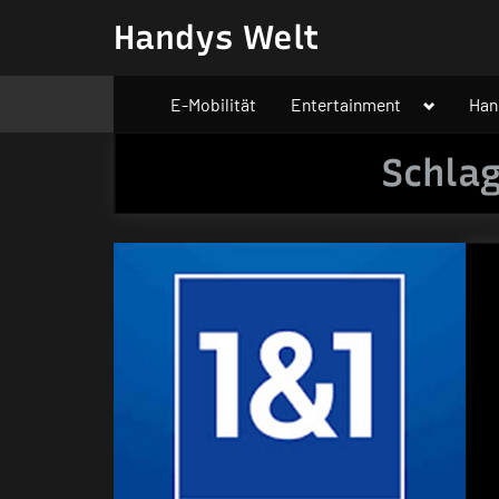
Skip
Handys Welt
to
content
Toggle
E-Mobilität
Entertainment
Han
sub-
menu
Schla