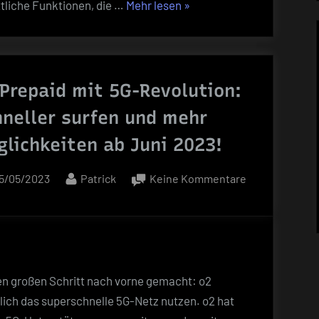
„5G
ttliche Funktionen, die …
Mehr lesen
»
&
Ausbau
die
und
vernetzte
Netz:
Welt
Der
 Prepaid mit 5G-Revolution:
neue
hneller surfen und mehr
Mobilfunkstandard
glichkeiten ab Juni 2023!
für
Smartphones
osted
By
zu
5/05/2023
Patrick
Keine Kommentare
&
n
o2
die
Prepaid
vernetzte
mit
Welt“
5G-
Revolution:
en großen Schritt nach vorne gemacht: o2
Schneller
ich das superschnelle 5G-Netz nutzen. o2 hat
surfen