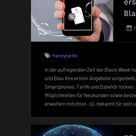
ers
Jahr
2025“
Bl
P
1
Handytarife
In der aufregenden Zeit der Black Week 
und Blau ihre ersten Angebote vorgestellt
Smartphones, Tarife und Zubehör locken. D
Möglichkeiten für Neukunden sowie beste
erweitern möchten. o2, bekannt für sein