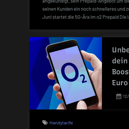
angekündigt, sein Prepaid-Angebot um di
seinen Kunden ein noch schnelleres und zu
Juni startet die 5G-Ära im o2 Prepaid Die
Unbe
dein
Boos
Euro
Po
12
on
Handytarife