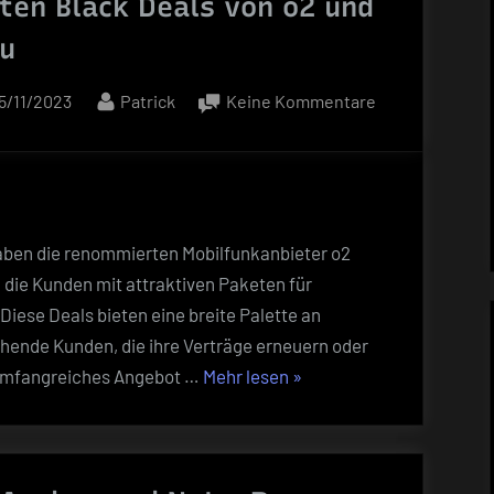
ten Black Deals von o2 und
au
osted
By
zu
5/11/2023
Patrick
Keine Kommentare
on
Smartphone-
und
Tarif-
Schnäppchen:
Einblick
haben die renommierten Mobilfunkanbieter o2
in
, die Kunden mit attraktiven Paketen für
die
iese Deals bieten eine breite Palette an
ersten
hende Kunden, die ihre Verträge erneuern oder
Black
„Smartphone-
 umfangreiches Angebot …
Mehr lesen
»
Deals
und
von
Tarif-
o2
Schnäppchen:
und