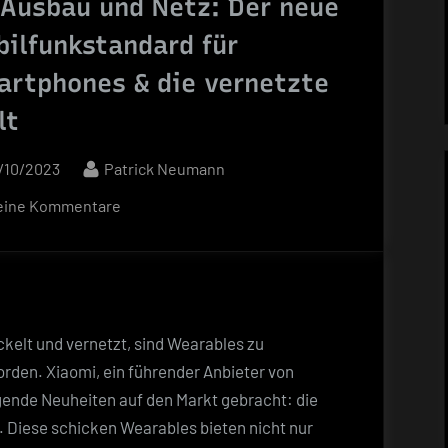
 Ausbau und Netz: Der neue
Einblick
Blau
in
ilfunkstandard für
die
artphones & die vernetzte
ersten
Black
lt
Deals
osted
By
/10/2023
Patrick Neumann
von
n
o2
zu
eine Kommentare
und
5G
Blau“
Ausbau
und
Netz:
Der
ickelt und vernetzt, sind Wearables zu
neue
orden. Xiaomi, ein führender Anbieter von
Mobilfunkstandard
gende Neuheiten auf den Markt gebracht: die
für
 Diese schicken Wearables bieten nicht nur
Smartphones