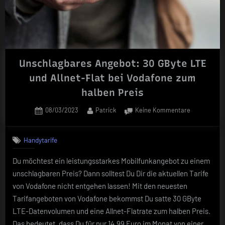
Unschlagbares Angebot: 30 GByte LTE
und Allnet-Flat bei Vodafone zum
halben Preis
Posted
By
zu
08/03/2023
Patrick
Keine Kommentare
on
Unschlagba
Angebot:
Handytarife
30
GByte
Du möchtest ein leistungsstarkes Mobilfunkangebot zu einem
LTE
unschlagbaren Preis? Dann solltest Du Dir die aktuellen Tarife
und
Allnet-
von Vodafone nicht entgehen lassen! Mit den neuesten
Flat
Tarifangeboten von Vodafone bekommst Du satte 30 GByte
bei
LTE-Datenvolumen und eine Allnet-Flatrate zum halben Preis.
Vodafone
Das bedeutet, dass Du für nur 14,99 Euro im Monat von einer