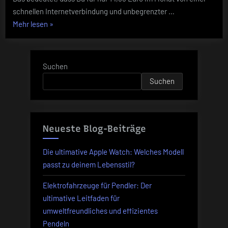
zum
schnellen Internetverbindung und unbegrenzter …
halben
Preis
„Unschlagbares
Mehr lesen
»
Angebot:
30
GByte
Suchen
LTE
Suchen
und
Allnet-
Flat
bei
Neueste Blog-Beiträge
Vodafone
zum
Die ultimative Apple Watch: Welches Modell
halben
passt zu deinem Lebensstil?
Preis“
Elektrofahrzeuge für Pendler: Der
ultimative Leitfaden für
umweltfreundliches und effizientes
Pendeln