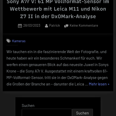
Sony A7r V: 61 MP Vollformat-Sensor im
Wettbewerb mit Leica M11 und Nikon
Z7 II in der DxOMark-Analyse
Posted
By
zu
28/03/2023
Patrick
Keine Kommentare
on
Sony
A7r
Kameras
V:
61
Wir tauchen ein in die faszinierende Welt der Fotografie, und
MP
heute haben wir ein besonderes Schmankerl für euch. Wir
Vollformat-
Sensor
werfen einen genaueren Blick auf das neueste Juwel in Sonys
im
Krone – die Sony A7r V. Ausgestattet mit einem kraftvollen 61-
Wettbewerb
MP-Vollformat-Sensor, tritt sie in der DxOMark-Analyse gegen
mit
„Sony
die Großen der Branche an – darunter die Leica …
Mehr lesen
»
Leica
A7r
M11
und
V:
Nikon
61
Suchen
Z7
MP
II
Suchen
Vollf