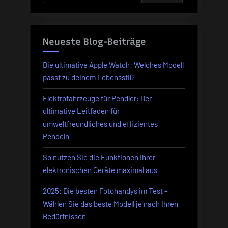
in
Sens
der
DxOMark-
im
Analyse
Wett
Neueste Blog-Beiträge
mit
Leica
Die ultimative Apple Watch: Welches Modell
M11
passt zu deinem Lebensstil?
und
Elektrofahrzeuge für Pendler: Der
Niko
ultimative Leitfaden für
Z7
umweltfreundliches und effizientes
II
Pendeln
in
der
So nutzen Sie die Funktionen Ihrer
DxOM
elektronischen Geräte maximal aus
Analy
2025: Die besten Fotohandys im Test –
Wählen Sie das beste Modell je nach Ihren
Bedürfnissen