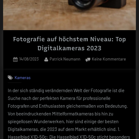
Fotografie auf höchstem Niveau: Top
Digitalkameras 2023
Posted
By
zu
14/08/2023
Patrick Neumann
Keine Kommentare
on
Fotogra
auf
Kameras
höchst
Niveau
In der sich ständig verändernden Welt der Fotografie ist die
Top
Suche nach der perfekten Kamera für professionelle
Digital
2023
Fotografen und Enthusiasten gleichermaßen von Bedeutung.
Von beeindruckenden Mittelformatkameras bis hin zu
spiegellosen Wunderwerken, hier sind einige der besten
Digitalkameras, die 2023 auf dem Markt erhältlich sind. 1.
Hasselblad X1D-50c: Die Hasselblad X1D-50c sticht besonders