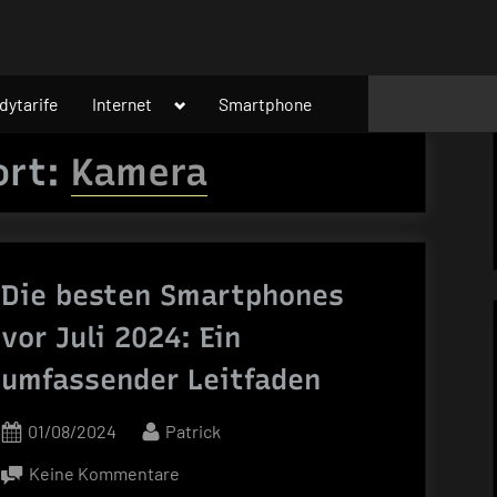
Toggle
dytarife
Internet
Smartphone
sub-
menu
ort:
Kamera
Die besten Smartphones
vor Juli 2024: Ein
umfassender Leitfaden
Posted
By
01/08/2024
Patrick
on
zu
Keine Kommentare