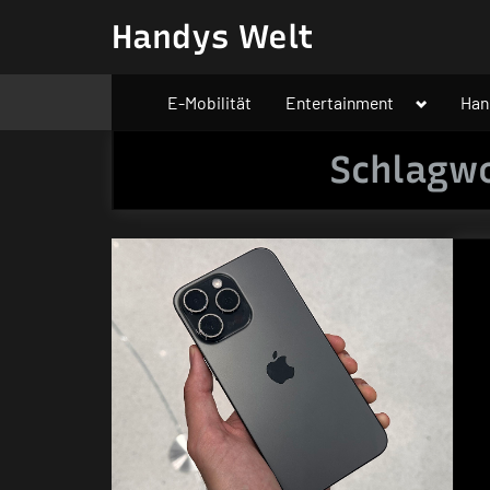
Skip
Handys Welt
to
content
Toggle
E-Mobilität
Entertainment
Han
sub-
menu
Schlagw