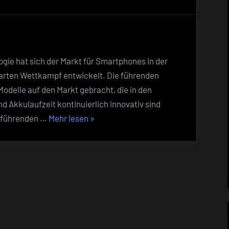
Die
besten
Smartphones
vor
Juli
gie hat sich der Markt für Smartphones in der
2024:
harten Wettkampf entwickelt. Die führenden
Ein
odelle auf den Markt gebracht, die in den
umfassender
d Akkulaufzeit kontinuierlich innovativ sind
Leitfaden
„Die
r führenden …
Mehr lesen
»
besten
Smartphones
vor
Juli
2024:
Ein
umfassender