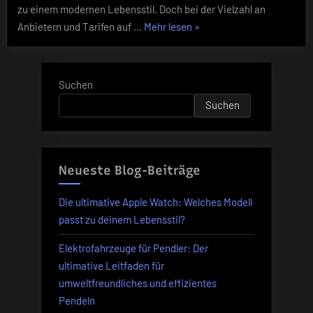
zu einem modernen Lebensstil. Doch bei der Vielzahl an
auswählt
„Wie
Anbietern und Tarifen auf …
Mehr lesen
»
man
das
beste
Suchen
Internet-
Suchen
und
TV-
Paket
für
Neueste Blog-Beiträge
sich
auswählt“
Die ultimative Apple Watch: Welches Modell
passt zu deinem Lebensstil?
Elektrofahrzeuge für Pendler: Der
ultimative Leitfaden für
umweltfreundliches und effizientes
Pendeln