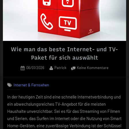
Wie man das beste Internet- und TV-
Paket für sich auswählt
Posted
By
zu
06/01/2026
Patrick
Keine Kommentare
on
Wie
man
Internet & Fernsehen
das
beste
In der heutigen Zeit sind eine schnelle Internetverbindung und
Internet-
ein abwechslungsreiches TV-Angebot für die meisten
und
TV-
Haushalte unverzichtbar. Sei es für das Streaming von Filmen
Paket
und Serien, das Surfen im Internet oder die Nutzung von Smart
für
Home-Geräten, eine zuverlässige Verbindung ist der Schlüssel
sich