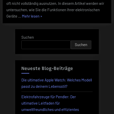
oft nicht vollständig ausnutzen. In diesem Artikel werden wir
untersuchen, wie Sie die Funktionen Ihrer elektronischen
„So
Geräte …
Mehr lesen
»
nutzen
Sie
die
Suchen
Funktionen
Suchen
Ihrer
elektronischen
Geräte
maximal
Neueste Blog-Beiträge
aus“
Die ultimative Apple Watch: Welches Modell
passt zu deinem Lebensstil?
Elektrofahrzeuge für Pendler: Der
ultimative Leitfaden für
umweltfreundliches und effizientes