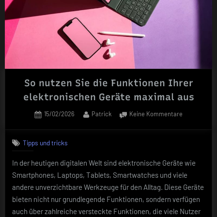
So nutzen Sie die Funktionen Ihrer
elektronischen Geräte maximal aus
Posted
By
zu
15/02/2026
Patrick
Keine Kommentare
on
So
nutzen
Tipps und tricks
Sie
die
In der heutigen digitalen Welt sind elektronische Geräte wie
Funktionen
Smartphones, Laptops, Tablets, Smartwatches und viele
Ihrer
elektronisc
andere unverzichtbare Werkzeuge für den Alltag. Diese Geräte
Geräte
bieten nicht nur grundlegende Funktionen, sondern verfügen
maximal
auch über zahlreiche versteckte Funktionen, die viele Nutzer
aus