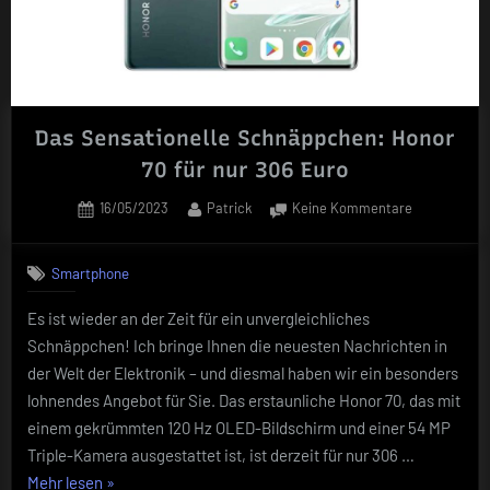
Das Sensationelle Schnäppchen: Honor
70 für nur 306 Euro
Posted
By
zu
16/05/2023
Patrick
Keine Kommentare
on
Das
Sensationell
Smartphone
Schnäppche
Honor
Es ist wieder an der Zeit für ein unvergleichliches
70
Schnäppchen! Ich bringe Ihnen die neuesten Nachrichten in
für
nur
der Welt der Elektronik – und diesmal haben wir ein besonders
306
lohnendes Angebot für Sie. Das erstaunliche Honor 70, das mit
Euro
einem gekrümmten 120 Hz OLED-Bildschirm und einer 54 MP
Triple-Kamera ausgestattet ist, ist derzeit für nur 306 …
„Das
Mehr lesen
»