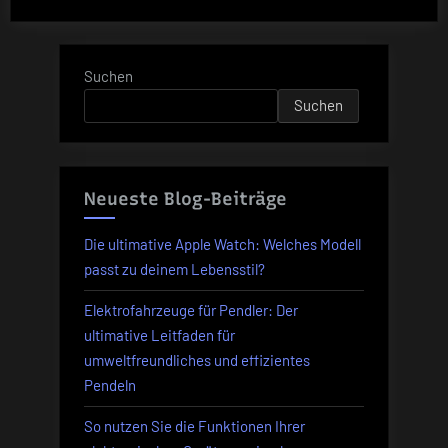
Sensationelle
Schnäppchen:
Honor
Suchen
70
Suchen
für
nur
306
Euro“
Neueste Blog-Beiträge
Die ultimative Apple Watch: Welches Modell
passt zu deinem Lebensstil?
Elektrofahrzeuge für Pendler: Der
ultimative Leitfaden für
umweltfreundliches und effizientes
Pendeln
So nutzen Sie die Funktionen Ihrer