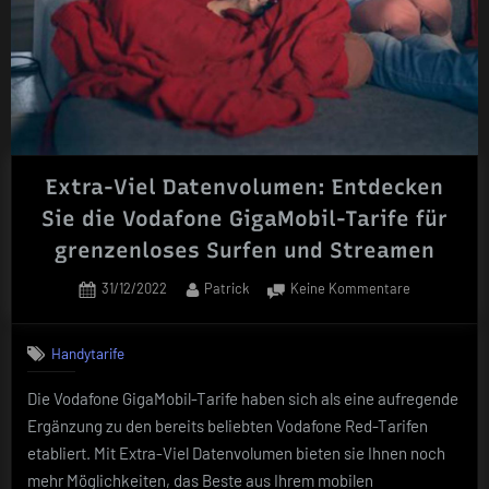
Extra-Viel Datenvolumen: Entdecken
Sie die Vodafone GigaMobil-Tarife für
grenzenloses Surfen und Streamen
Posted
By
zu
31/12/2022
Patrick
Keine Kommentare
on
Extra-
Viel
Handytarife
Datenvolume
Entdecken
Die Vodafone GigaMobil-Tarife haben sich als eine aufregende
Sie
Ergänzung zu den bereits beliebten Vodafone Red-Tarifen
die
Vodafone
etabliert. Mit Extra-Viel Datenvolumen bieten sie Ihnen noch
GigaMobil-
mehr Möglichkeiten, das Beste aus Ihrem mobilen