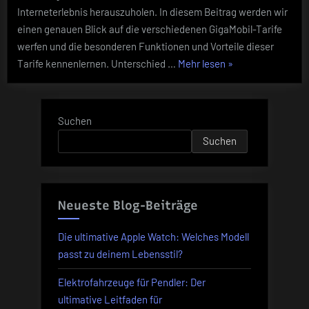
Tarife
Interneterlebnis herauszuholen. In diesem Beitrag werden wir
für
einen genauen Blick auf die verschiedenen GigaMobil-Tarife
grenzenlose
werfen und die besonderen Funktionen und Vorteile dieser
Surfen
und
„Extra-
Tarife kennenlernen. Unterschied …
Mehr lesen
»
Streamen
Viel
Datenvolumen:
Entdecken
Suchen
Sie
Suchen
die
Vodafone
GigaMobil-
Tarife
Neueste Blog-Beiträge
für
grenzenloses
Die ultimative Apple Watch: Welches Modell
Surfen
passt zu deinem Lebensstil?
und
Elektrofahrzeuge für Pendler: Der
Streamen“
ultimative Leitfaden für