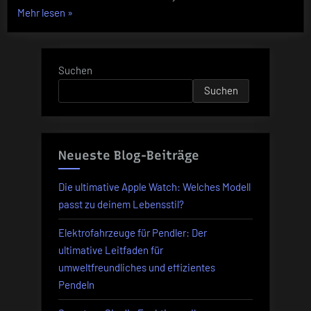
„Vodafone
Mehr lesen
»
Zusatzkarte
wird
zur
Suchen
FamilyCard
Suchen
–
und
verschlechtert
sich!“
Neueste Blog-Beiträge
Die ultimative Apple Watch: Welches Modell
passt zu deinem Lebensstil?
Elektrofahrzeuge für Pendler: Der
ultimative Leitfaden für
umweltfreundliches und effizientes
Pendeln