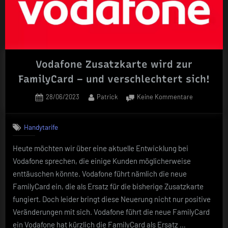
Vodafone Zusatzkarte wird zur
FamilyCard – und verschlechtert sich!
Posted
By
zu
28/06/2023
Patrick
Keine Kommentare
on
Vodafone
Zusatzkarte
Handytarife
wird
zur
Heute möchten wir über eine aktuelle Entwicklung bei
FamilyCard
Vodafone sprechen, die einige Kunden möglicherweise
–
und
enttäuschen könnte. Vodafone führt nämlich die neue
verschlecht
FamilyCard ein, die als Ersatz für die bisherige Zusatzkarte
sich!
fungiert. Doch leider bringt diese Neuerung nicht nur positive
Veränderungen mit sich. Vodafone führt die neue FamilyCard
ein Vodafone hat kürzlich die FamilyCard als Ersatz …