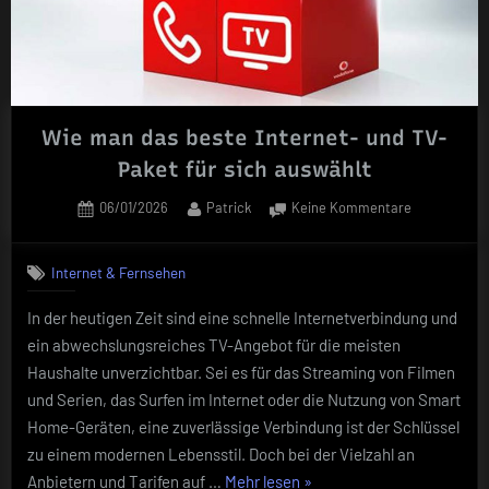
Wie man das beste Internet- und TV-
Paket für sich auswählt
Posted
By
zu
06/01/2026
Patrick
Keine Kommentare
on
Wie
man
Internet & Fernsehen
das
beste
In der heutigen Zeit sind eine schnelle Internetverbindung und
Internet-
ein abwechslungsreiches TV-Angebot für die meisten
und
TV-
Haushalte unverzichtbar. Sei es für das Streaming von Filmen
Paket
und Serien, das Surfen im Internet oder die Nutzung von Smart
für
Home-Geräten, eine zuverlässige Verbindung ist der Schlüssel
sich
zu einem modernen Lebensstil. Doch bei der Vielzahl an
auswählt
„Wie
Anbietern und Tarifen auf …
Mehr lesen
»