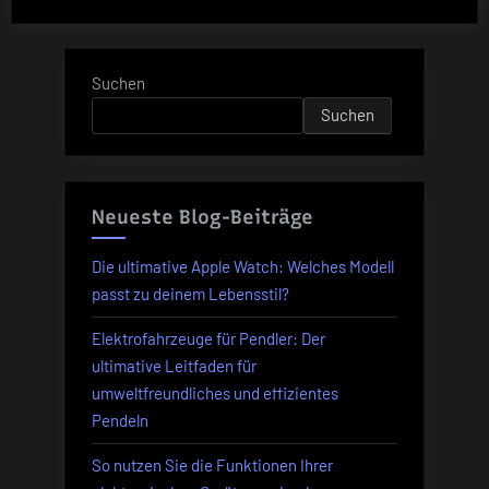
man
das
beste
Suchen
Internet-
Suchen
und
TV-
Paket
für
Neueste Blog-Beiträge
sich
auswählt“
Die ultimative Apple Watch: Welches Modell
passt zu deinem Lebensstil?
Elektrofahrzeuge für Pendler: Der
ultimative Leitfaden für
umweltfreundliches und effizientes
Pendeln
So nutzen Sie die Funktionen Ihrer