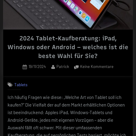
2024 Tablet-Kaufberatung: iPad,
Windows oder Android – welches ist die
beste Wahl für Sie?
Posted
By
zu
19/11/2024
Patrick
Keine Kommentare
on
2024
Tablet-
Tablets
Kaufberatun
iPad,
Ich häufig Fragen wie diese: „Welche Art von Tablet soll ich
Windows
kaufen?“ Die Vielfalt der auf dem Markt erhältlichen Optionen
oder
Android
ist beeindruckend: Apples iPad, Windows-Tablets und
–
Android-Geräte, jedes mit eigenen Vorzügen – aber die
welches
Auswahl fällt oft schwer. Mit dieser umfassenden
ist
Kaufberatung, die auf persönlichen Tests basiert, möchte ich