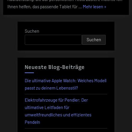
die
„2024
Ihnen helfen, das passende Tablet für …
Mehr lesen
»
beste
Wahl
Tablet-
für
Kaufberatung:
Sie?
iPad,
Suchen
Windows
Suchen
oder
Android
–
welches
Neueste Blog-Beiträge
ist
die
Die ultimative Apple Watch: Welches Modell
beste
passt zu deinem Lebensstil?
Wahl
Elektrofahrzeuge für Pendler: Der
für
ultimative Leitfaden für
Sie?“
umweltfreundliches und effizientes
Pendeln