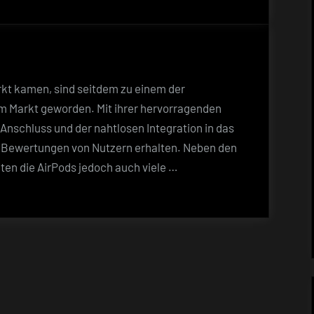
13
Versteckte
Funktionen
der
AirPods,
rkt kamen, sind seitdem zu einem der
die
m Markt geworden. Mit ihrer hervorragenden
Sie
nschluss und der nahtlosen Integration in das
kennen
 Bewertungen von Nutzern erhalten. Neben den
sollten
en die AirPods jedoch auch viele …