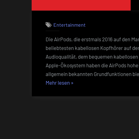
Entertainment
Die AirPods, die erstmals 2016 auf den Ma
beliebtesten kabellosen Kopfhörer auf de
Audioqualität, dem bequemen kabellosen A
Apple-Ökosystem haben die AirPods hohe
allgemein bekannten Grundfunktionen biet
„13
Mehr lesen
»
Versteckte
Funktionen
der
AirPods,
die
Sie