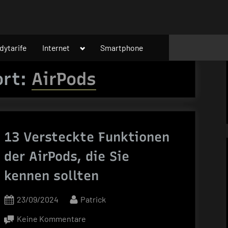
Toggle
dytarife
Internet
Smartphone
sub-
menu
ort:
AirPods
13 Versteckte Funktionen
der AirPods, die Sie
kennen sollten
Posted
By
23/09/2024
Patrick
on
zu
Keine Kommentare