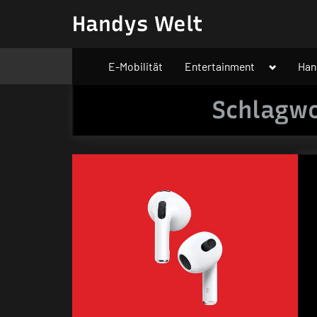
Skip
Handys Welt
to
content
Toggle
E-Mobilität
Entertainment
Han
sub-
menu
Schlagw