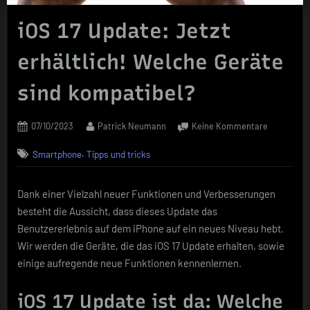
iOS 17 Update: Jetzt
erhältlich! Welche Geräte
sind kompatibel?
Posted
By
zu
07/10/2023
Patrick Neumann
Keine Kommentare
on
iOS
,
Smartphone
Tipps und tricks
17
Update:
Jetzt
Dank einer Vielzahl neuer Funktionen und Verbesserungen
erhältlich!
besteht die Aussicht, dass dieses Update das
Welche
Geräte
Benutzererlebnis auf dem iPhone auf ein neues Niveau hebt.
sind
Wir werden die Geräte, die das iOS 17 Update erhalten, sowie
kompatibe
einige aufregende neue Funktionen kennenlernen.
iOS 17 Update ist da: Welche